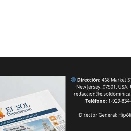
Dirección:
468 Market ST
New Jersey. 07501. USA.
redaccion@elsoldominic
Teléfono:
1-929-834
Director General: Hipól