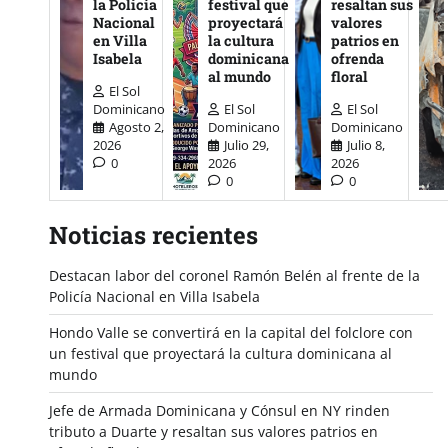
la Policía
festival que
resaltan sus
Nacional
proyectará
valores
en Villa
la cultura
patrios en
Isabela
dominicana
ofrenda
al mundo
floral
El Sol
Dominicano
El Sol
El Sol
Agosto 2,
Dominicano
Dominicano
2026
Julio 29,
Julio 8,
0
2026
2026
0
0
Noticias recientes
Destacan labor del coronel Ramón Belén al frente de la
Policía Nacional en Villa Isabela
Hondo Valle se convertirá en la capital del folclore con
un festival que proyectará la cultura dominicana al
mundo
Jefe de Armada Dominicana y Cónsul en NY rinden
tributo a Duarte y resaltan sus valores patrios en