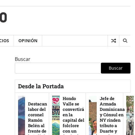
CIOS
OPINIÓN
Buscar
Buscar
Desde la Portada
Hondo
Jefe de
Destacan
Valle se
Armada
labor del
convertirá
Dominicana
coronel
en la
y Cónsul en
Ramón
capital del
NY rinden
Belén al
folclore
tributo a
frente de
con un
Duarte y