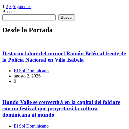
Paginación
1
2
3
Siguientes
Buscar
de
Buscar
entradas
Desde la Portada
Destacan labor del coronel Ramón Belén al frente de
la Policía Nacional en Villa Isabela
El Sol Dominicano
agosto 2, 2026
0
Hondo Valle se convertirá en la capital del folclore
con un festival que proyectará la cultura
dominicana al mundo
El Sol Dominicano