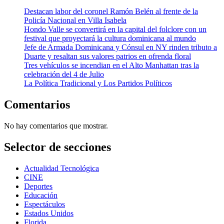
Destacan labor del coronel Ramón Belén al frente de la
Policía Nacional en Villa Isabela
Hondo Valle se convertirá en la capital del folclore con un
festival que proyectará la cultura dominicana al mundo
Jefe de Armada Dominicana y Cónsul en NY rinden tributo a
Duarte y resaltan sus valores patrios en ofrenda floral
Tres vehículos se incendian en el Alto Manhattan tras la
celebración del 4 de Julio
La Política Tradicional y Los Partidos Políticos
Comentarios
No hay comentarios que mostrar.
Selector de secciones
Actualidad Tecnológica
CINE
Deportes
Educación
Espectáculos
Estados Unidos
Florida