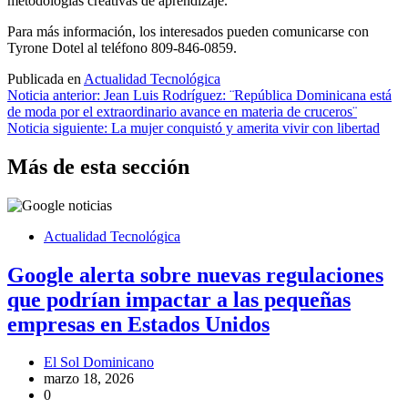
metodologías creativas de aprendizaje.
Para más información, los interesados pueden comunicarse con
Tyrone Dotel al teléfono 809-846-0859.
Publicada en
Actualidad Tecnológica
Navegación
Noticia anterior:
Jean Luis Rodríguez: ¨República Dominicana está
de moda por el extraordinario avance en materia de cruceros¨
de
Noticia siguiente:
La mujer conquistó y amerita vivir con libertad
entradas
Más de esta sección
Actualidad Tecnológica
Google alerta sobre nuevas regulaciones
que podrían impactar a las pequeñas
empresas en Estados Unidos
El Sol Dominicano
marzo 18, 2026
0