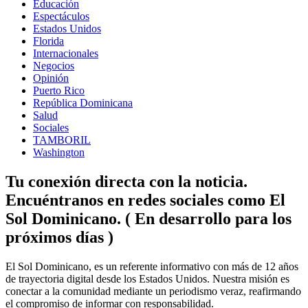
Educación
Espectáculos
Estados Unidos
Florida
Internacionales
Negocios
Opinión
Puerto Rico
República Dominicana
Salud
Sociales
TAMBORIL
Washington
Tu conexión directa con la noticia.
Encuéntranos en redes sociales como El
Sol Dominicano. ( En desarrollo para los
próximos días )
Facebook
Instagram
Linkedin
Twitter
El Sol Dominicano, es un referente informativo con más de 12 años
de trayectoria digital desde los Estados Unidos. Nuestra misión es
conectar a la comunidad mediante un periodismo veraz, reafirmando
el compromiso de informar con responsabilidad.