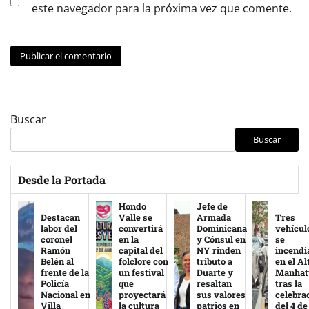
este navegador para la próxima vez que comente.
Buscar
Buscar
Desde la Portada
Hondo
Jefe de
Destacan
Valle se
Armada
Tres
labor del
convertirá
Dominicana
vehícul
coronel
en la
y Cónsul en
se
Ramón
capital del
NY rinden
incendi
Belén al
folclore con
tributo a
en el Al
frente de la
un festival
Duarte y
Manhat
Policía
que
resaltan
tras la
Nacional en
proyectará
sus valores
celebra
Villa
la cultura
patrios en
del 4 de