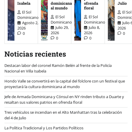
Isabela
dominicana
ofrenda
Julio
al mundo
floral
El Sol
El Sol
El Sol
El Sol
Dominicano
Domini
Dominicano
Dominicano
Agosto 2,
Julio 
Julio 29,
Julio 8,
2026
2026
2026
2026
0
0
0
0
Noticias recientes
Destacan labor del coronel Ramón Belén al frente de la Policía
Nacional en Villa Isabela
Hondo Valle se convertirá en la capital del folclore con un festival que
proyectará la cultura dominicana al mundo
Jefe de Armada Dominicana y Cónsul en NY rinden tributo a Duarte y
resaltan sus valores patrios en ofrenda floral
Tres vehículos se incendian en el Alto Manhattan tras la celebración
del 4 de Julio
La Política Tradicional y Los Partidos Políticos