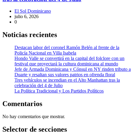
El Sol Dominicano
julio 6, 2026
0
Noticias recientes
Destacan labor del coronel Ramón Belén al frente de la
Policía Nacional en Villa Isabela
Hondo Valle se convertirá en la capital del folclore con un
festival que proyectará la cultura dominicana al mundo
Jefe de Armada Dominicana y Cónsul en NY rinden tributo a
Duarte y resaltan sus valores patrios en ofrenda floral
Tres vehículos se incendian en el Alto Manhattan tras la
celebración del 4 de Julio
La Política Tradicional y Los Partidos Políticos
Comentarios
No hay comentarios que mostrar.
Selector de secciones