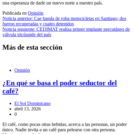
una esperanza de darle un nuevo norte a nuestro país.
Publicada en
Opinión
Navegación
Noticia anterior:
Cae banda de roba motocicletas en Santiago; dos
fueron recuperadas y cuatro detenidos
de
Noticia siguiente:
CEDIMAT realiza primer implante percutáneo de
entradas
válvula tricúspide del país
Más de esta sección
Opinión
¿En qué se basa el poder seductor del
café?
El Sol Dominicano
abril 13, 2026
0
El café, como pocas otras bebidas, acerca a las personas, un poder
único. Nadie invita a un café para pelearse con otra persona.