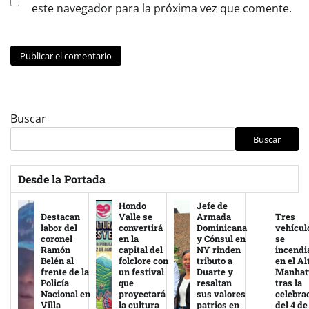
este navegador para la próxima vez que comente.
Buscar
Buscar
Desde la Portada
Hondo
Jefe de
Destacan
Valle se
Armada
Tres
labor del
convertirá
Dominicana
vehícul
coronel
en la
y Cónsul en
se
Ramón
capital del
NY rinden
incendi
Belén al
folclore con
tributo a
en el Al
frente de la
un festival
Duarte y
Manhat
Policía
que
resaltan
tras la
Nacional en
proyectará
sus valores
celebra
Villa
la cultura
patrios en
del 4 de