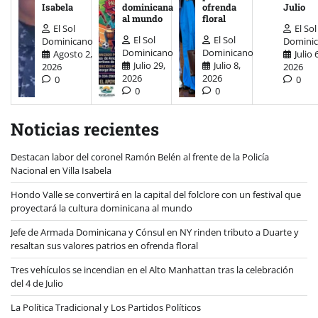
Isabela
dominicana
ofrenda
Julio
al mundo
floral
El Sol
El Sol
El Sol
El Sol
Dominicano
Domini
Dominicano
Dominicano
Agosto 2,
Julio 
Julio 29,
Julio 8,
2026
2026
2026
2026
0
0
0
0
Noticias recientes
Destacan labor del coronel Ramón Belén al frente de la Policía
Nacional en Villa Isabela
Hondo Valle se convertirá en la capital del folclore con un festival que
proyectará la cultura dominicana al mundo
Jefe de Armada Dominicana y Cónsul en NY rinden tributo a Duarte y
resaltan sus valores patrios en ofrenda floral
Tres vehículos se incendian en el Alto Manhattan tras la celebración
del 4 de Julio
La Política Tradicional y Los Partidos Políticos