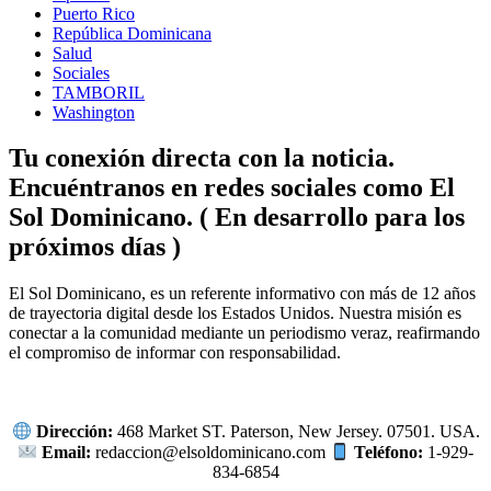
Puerto Rico
República Dominicana
Salud
Sociales
TAMBORIL
Washington
Tu conexión directa con la noticia.
Encuéntranos en redes sociales como El
Sol Dominicano. ( En desarrollo para los
próximos días )
Facebook
Instagram
Linkedin
Twitter
El Sol Dominicano, es un referente informativo con más de 12 años
de trayectoria digital desde los Estados Unidos. Nuestra misión es
conectar a la comunidad mediante un periodismo veraz, reafirmando
el compromiso de informar con responsabilidad.
Dirección:
468 Market ST. Paterson, New Jersey. 07501. USA.
Email:
redaccion@elsoldominicano.com
Teléfono:
1-929-
834-6854