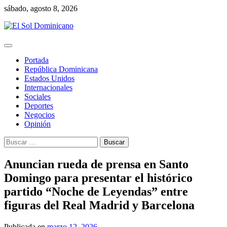
Skip
sábado, agosto 8, 2026
to
content
Portada
República Dominicana
Estados Unidos
Internacionales
Sociales
Deportes
Negocios
Opinión
Buscar:
Anuncian rueda de prensa en Santo
Domingo para presentar el histórico
partido “Noche de Leyendas” entre
figuras del Real Madrid y Barcelona
Publicada en
marzo 12, 2026