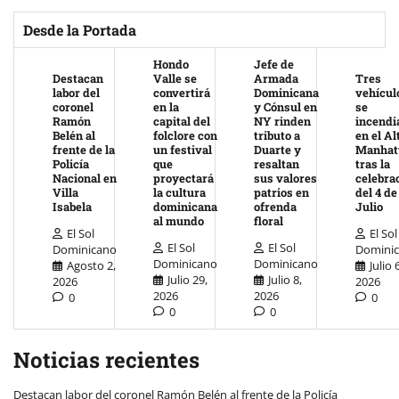
Desde la Portada
Hondo
Jefe de
Destacan
Valle se
Armada
Tres
labor del
convertirá
Dominicana
vehícul
coronel
en la
y Cónsul en
se
Ramón
capital del
NY rinden
incendi
Belén al
folclore con
tributo a
en el Al
frente de la
un festival
Duarte y
Manhat
Policía
que
resaltan
tras la
Nacional en
proyectará
sus valores
celebra
Villa
la cultura
patrios en
del 4 de
Isabela
dominicana
ofrenda
Julio
al mundo
floral
El Sol
El Sol
El Sol
El Sol
Dominicano
Domini
Dominicano
Dominicano
Agosto 2,
Julio 
Julio 29,
Julio 8,
2026
2026
2026
2026
0
0
0
0
Noticias recientes
Destacan labor del coronel Ramón Belén al frente de la Policía