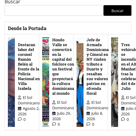
Buscar
Buscar
Desde la Portada
Hondo
Jefe de
Destacan
Valle se
Armada
Tres
labor del
convertirá
Dominicana
vehícul
coronel
en la
y Cónsul en
se
Ramón
capital del
NY rinden
incendi
Belén al
folclore con
tributo a
en el Al
frente de la
un festival
Duarte y
Manhat
Policía
que
resaltan
tras la
Nacional en
proyectará
sus valores
celebra
Villa
la cultura
patrios en
del 4 de
Isabela
dominicana
ofrenda
Julio
al mundo
floral
El Sol
El Sol
El Sol
El Sol
Dominicano
Domini
Dominicano
Dominicano
Agosto 2,
Julio 
Julio 29,
Julio 8,
2026
2026
2026
2026
0
0
0
0