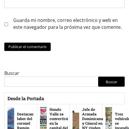
Guarda mi nombre, correo electrónico y web en
este navegador para la próxima vez que comente.
Buscar
Buscar
Desde la Portada
Hondo
Jefe de
Destacan
Valle se
Armada
Tres
labor del
convertirá
Dominicana
vehícul
coronel
en la
y Cónsul en
se
Ramón
capital del
NY rinden
incendi