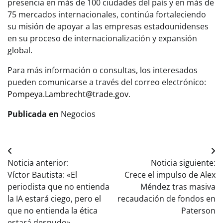
presencia en más de 100 ciudades del país y en más de
75 mercados internacionales, continúa fortaleciendo
su misión de apoyar a las empresas estadounidenses
en su proceso de internacionalización y expansión
global.
Para más información o consultas, los interesados
pueden comunicarse a través del correo electrónico:
Pompeya.Lambrecht@trade.gov
.
Publicada en
Negocios
Navegación
Noticia anterior:
Noticia siguiente:
de
Víctor Bautista: «El
Crece el impulso de Alex
entradas
periodista que no entienda
Méndez tras masiva
la IA estará ciego, pero el
recaudación de fondos en
que no entienda la ética
Paterson
estará desnudo»