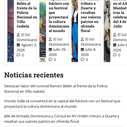
Belén al
folclore con
tributo a
en el Al
frente de la
un festival
Duarte y
Manhat
Policía
que
resaltan
tras la
Nacional en
proyectará
sus valores
celebra
Villa
la cultura
patrios en
del 4 de
Isabela
dominicana
ofrenda
Julio
al mundo
floral
El Sol
El Sol
El Sol
El Sol
Dominicano
Domini
Dominicano
Dominicano
Agosto 2,
Julio 
Julio 29,
Julio 8,
2026
2026
2026
2026
0
0
0
0
Noticias recientes
Destacan labor del coronel Ramón Belén al frente de la Policía
Nacional en Villa Isabela
Hondo Valle se convertirá en la capital del folclore con un festival que
proyectará la cultura dominicana al mundo
Jefe de Armada Dominicana y Cónsul en NY rinden tributo a Duarte y
resaltan sus valores patrios en ofrenda floral