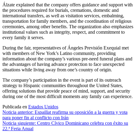
Álzate explained that the company offers guidance and support with
the procedures required for burials, cremations, domestic and
international transfers, as well as visitation services, embalming,
transportation for family members, and the coordination of religious
ceremonies, among other benefits. The organization also emphasizes
institutional values such as integrity, respect, and commitment to
every family it serves.
During the fair, representatives of Ángeles Previsión Exequial met
with members of New York’s Latino community, providing
information about the company’s various pre-need funeral plans and
the advantages of having advance protection to face unexpected
situations while living away from one’s country of origin.
The company’s participation in the event is part of its outreach
strategy to Hispanic communities throughout the United States,
offering solutions that provide peace of mind, support, and security
during one of the most difficult moments any family can experience.
Publicada en
Estados Unidos
Navegación
Noticia anterior:
Espaillat reafirma su oposición a la guerra y vota
para poner fin al conflicto con Irán
de
Noticia siguiente:
Centro Cívico Dominicano celebra con éxito su
entradas
22.ª Feria Anual