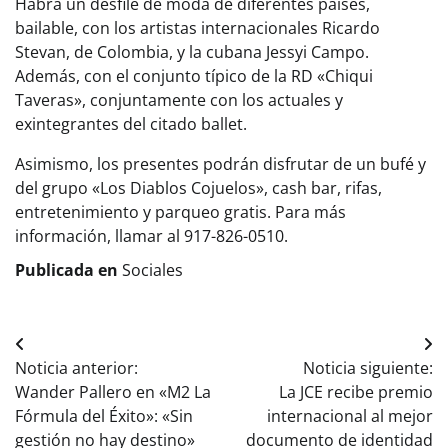
Habrá un desfile de moda de diferentes países,
bailable, con los artistas internacionales Ricardo
Stevan, de Colombia, y la cubana Jessyi Campo.
Además, con el conjunto típico de la RD «Chiqui
Taveras», conjuntamente con los actuales y
exintegrantes del citado ballet.
Asimismo, los presentes podrán disfrutar de un bufé y
del grupo «Los Diablos Cojuelos», cash bar, rifas,
entretenimiento y parqueo gratis. Para más
información, llamar al 917-826-0510.
Publicada en
Sociales
Navegación
Noticia anterior:
Noticia siguiente:
de
Wander Pallero en «M2 La
La JCE recibe premio
entradas
Fórmula del Éxito»: «Sin
internacional al mejor
gestión no hay destino»
documento de identidad