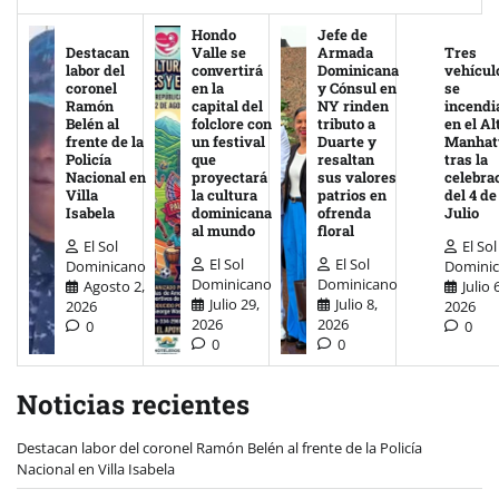
Hondo
Jefe de
Destacan
Valle se
Armada
Tres
labor del
convertirá
Dominicana
vehícul
coronel
en la
y Cónsul en
se
Ramón
capital del
NY rinden
incendi
Belén al
folclore con
tributo a
en el Al
frente de la
un festival
Duarte y
Manhat
Policía
que
resaltan
tras la
Nacional en
proyectará
sus valores
celebra
Villa
la cultura
patrios en
del 4 de
Isabela
dominicana
ofrenda
Julio
al mundo
floral
El Sol
El Sol
El Sol
El Sol
Dominicano
Domini
Dominicano
Dominicano
Agosto 2,
Julio 
Julio 29,
Julio 8,
2026
2026
2026
2026
0
0
0
0
Noticias recientes
Destacan labor del coronel Ramón Belén al frente de la Policía
Nacional en Villa Isabela