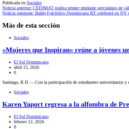
Publicada en
Sociales
Navegación
Noticia anterior:
CEDIMAT realiza primer implante percutáneo de válv
Noticia siguiente:
Ballet Folclórico Dominicano RT celebrará en NY s
de
entradas
Más de esta sección
Sociales
«Mujeres que Inspiran» reúne a jóvenes uni
El Sol Dominicano
abril 15, 2026
0
Santiago, R D — Con la participación de estudiantes universitarios y
Sociales
Karen Yaport regresa a la alfombra de Pr
El Sol Dominicano
febrero 12, 2026
0