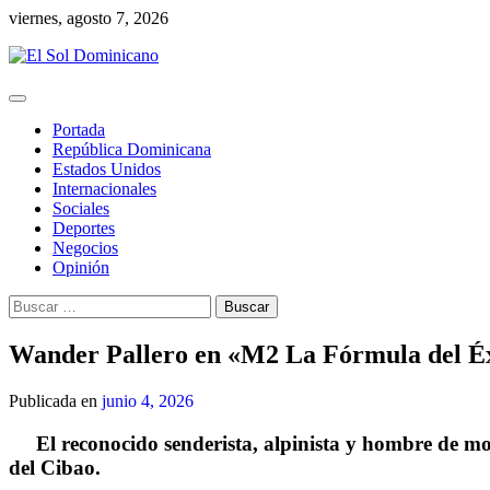
Skip
viernes, agosto 7, 2026
to
content
Portada
República Dominicana
Estados Unidos
Internacionales
Sociales
Deportes
Negocios
Opinión
Buscar:
Wander Pallero en «M2 La Fórmula del Éxi
Publicada en
junio 4, 2026
El reconocido senderista, alpinista y hombre de m
del Cibao.