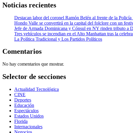
Noticias recientes
Destacan labor del coronel Ramón Belén al frente de la Policía 
Hondo Valle se convertirá en la capital del folclore con un fes
Jefe de Armada Dominicana y Cónsul en NY rinden tributo a Duar
Tres vehículos se incendian en el Alto Manhattan tras la celebra
La Política Tradicional y Los Partidos Políticos
Comentarios
No hay comentarios que mostrar.
Selector de secciones
Actualidad Tecnológica
CINE
Deportes
Educación
Espectáculos
Estados Unidos
Florida
Internacionales
Negocios