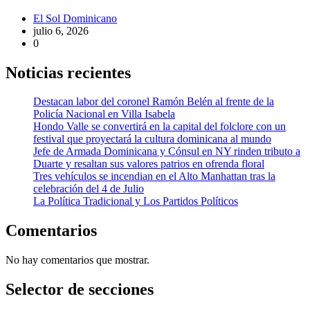
El Sol Dominicano
julio 6, 2026
0
Noticias recientes
Destacan labor del coronel Ramón Belén al frente de la
Policía Nacional en Villa Isabela
Hondo Valle se convertirá en la capital del folclore con un
festival que proyectará la cultura dominicana al mundo
Jefe de Armada Dominicana y Cónsul en NY rinden tributo a
Duarte y resaltan sus valores patrios en ofrenda floral
Tres vehículos se incendian en el Alto Manhattan tras la
celebración del 4 de Julio
La Política Tradicional y Los Partidos Políticos
Comentarios
No hay comentarios que mostrar.
Selector de secciones