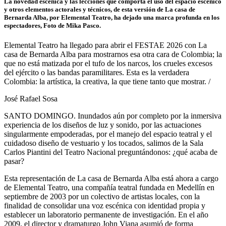
La novedad escénica y las lecciones que comporta el uso del espacio escénico
y otros elementos actorales y técnicos, de esta versión de La casa de
Bernarda Alba, por Elemental Teatro, ha dejado una marca profunda en los
espectadores, Foto de Mika Pasco.
Elemental Teatro ha llegado para abrir el FESTAE 2026 con La
casa de Bernarda Alba para mostrarnos esa otra cara de Colombia; la
que no está matizada por el tufo de los narcos, los crueles excesos
del ejército o las bandas paramilitares. Esta es la verdadera
Colombia: la artística, la creativa, la que tiene tanto que mostrar. /
José Rafael Sosa
SANTO DOMINGO. Inundados aún por completo por la inmersiva
experiencia de los diseños de luz y sonido, por las actuaciones
singularmente empoderadas, por el manejo del espacio teatral y el
cuidadoso diseño de vestuario y los tocados, salimos de la Sala
Carlos Piantini del Teatro Nacional preguntándonos: ¿qué acaba de
pasar?
Esta representación de La casa de Bernarda Alba está ahora a cargo
de Elemental Teatro, una compañía teatral fundada en Medellín en
septiembre de 2003 por un colectivo de artistas locales, con la
finalidad de consolidar una voz escénica con identidad propia y
establecer un laboratorio permanente de investigación. En el año
2009, el director y dramaturgo John Viana asumió de forma