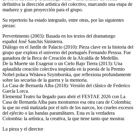
definitiva la dirección artística del colectivo, marcando una etapa de
madurez y gran proyección para el grupo.
Su repertorio ha estado integrado, entre otras, por las siguientes
piezas:
Pervertimento (2003): Basada en los textos del dramaturgo
español José Sanchis Sinisterra.
Diálogo en el Jardín de Palacio (2010): Pieza clave en la historia del
grupo que explora el universo del portugués Fernando Pessoa. Fue
ganadora de la Beca de Creación de la Alcaldía de Medellín.
De la Muerte sin Exagerar o un Cielo Bajo Tierra (2013): Una
aplaudida creación colectiva inspirada en la poesía de la Premio
Nobel polaca Wisława Szymborska, que reflexiona profundamente
sobre las secuelas de la guerra y la memoria.
La Casa de Bernarda Alba (2018): Versión del clásico de Federico
García Lorca.
Elemental Teatro ha llegado para abrir el FESTAE 2026 con La
Casa de Bernarda Alba para mostrarnos esa otra cara de Colombia;
la que no está matizada por el tufo de los narcos, los crueles excesos
del ejército o las bandas paramilitares. Esta es la verdadera
Colombia: la artística, la creativa, la que tiene tanto que mostrar.
La pieza y el director