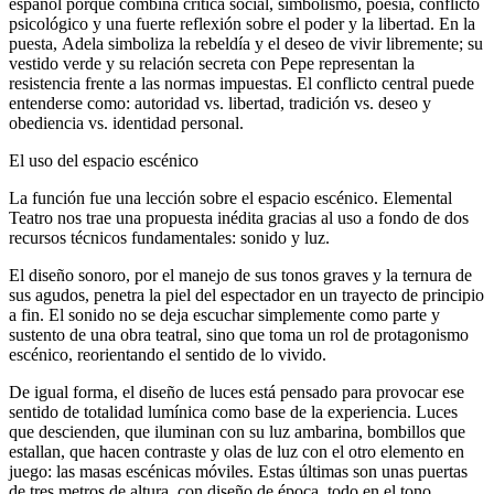
español porque combina crítica social, simbolismo, poesía, conflicto
psicológico y una fuerte reflexión sobre el poder y la libertad. En la
puesta, Adela simboliza la rebeldía y el deseo de vivir libremente; su
vestido verde y su relación secreta con Pepe representan la
resistencia frente a las normas impuestas. El conflicto central puede
entenderse como: autoridad vs. libertad, tradición vs. deseo y
obediencia vs. identidad personal.
El uso del espacio escénico
La función fue una lección sobre el espacio escénico. Elemental
Teatro nos trae una propuesta inédita gracias al uso a fondo de dos
recursos técnicos fundamentales: sonido y luz.
El diseño sonoro, por el manejo de sus tonos graves y la ternura de
sus agudos, penetra la piel del espectador en un trayecto de principio
a fin. El sonido no se deja escuchar simplemente como parte y
sustento de una obra teatral, sino que toma un rol de protagonismo
escénico, reorientando el sentido de lo vivido.
De igual forma, el diseño de luces está pensado para provocar ese
sentido de totalidad lumínica como base de la experiencia. Luces
que descienden, que iluminan con su luz ambarina, bombillos que
estallan, que hacen contraste y olas de luz con el otro elemento en
juego: las masas escénicas móviles. Estas últimas son unas puertas
de tres metros de altura, con diseño de época, todo en el tono