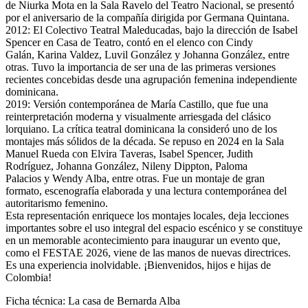
de Niurka Mota en la Sala Ravelo del Teatro Nacional, se presentó
por el aniversario de la compañía dirigida por Germana Quintana.
2012: El Colectivo Teatral Maleducadas, bajo la dirección de Isabel
Spencer en Casa de Teatro, contó en el elenco con Cindy
Galán, Karina Valdez, Luvil González y Johanna González, entre
otras. Tuvo la importancia de ser una de las primeras versiones
recientes concebidas desde una agrupación femenina independiente
dominicana.
2019: Versión contemporánea de María Castillo, que fue una
reinterpretación moderna y visualmente arriesgada del clásico
lorquiano. La crítica teatral dominicana la consideró uno de los
montajes más sólidos de la década. Se repuso en 2024 en la Sala
Manuel Rueda con Elvira Taveras, Isabel Spencer, Judith
Rodríguez, Johanna González, Nileny Dippton, Paloma
Palacios y Wendy Alba, entre otras. Fue un montaje de gran
formato, escenografía elaborada y una lectura contemporánea del
autoritarismo femenino.
Esta representación enriquece los montajes locales, deja lecciones
importantes sobre el uso integral del espacio escénico y se constituye
en un memorable acontecimiento para inaugurar un evento que,
como el FESTAE 2026, viene de las manos de nuevas directrices.
Es una experiencia inolvidable. ¡Bienvenidos, hijos e hijas de
Colombia!
Ficha técnica: La casa de Bernarda Alba