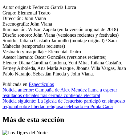
Autor original: Federico García Lorca
Grupo: Elemental Teatro
Dirección: John Viana
Escenografía: John Viana
Iluminación: Wilson Zapata (en la versión original de 2018)
Diseño sonoro: John Viana (versiones recientes y festivales)
Sonido: Tatiana Castaño Jaramillo (montaje original) / Sara
Mahecha (temporadas recientes)
Vestuario y maquillaje: Elemental Teatro
Asesor literario: Oscar González (versiones recientes)
Elenco: Diana Carolina Cardona, Yeni Mira, Tatiana Castaño,
Ferney Arboleda, Ana María Araque, Jhoana Villa Vargas, Juan
Pablo Naranjo, Sebastián Pineda y John Viana.
Publicada en
Espectáculos
Navegación
Noticia anterior:
Campaña de Alex Mendez llama a esperar
resultados oficiales tras cerrada contienda electoral
de
Noticia siguiente:
La Iglesia de Jesucristo participó en simposio
entradas
regional sobre libertad religiosa celebrado en Punta Cana
Más de esta sección