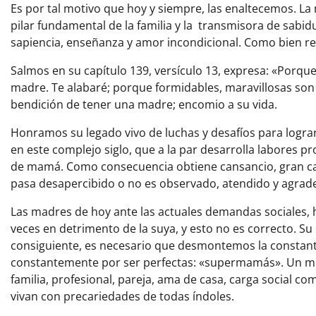
Es por tal motivo que hoy y siempre, las enaltecemos. La 
pilar fundamental de la familia y la transmisora de sabidu
sapiencia, enseñanza y amor incondicional. Como bien 
Salmos en su capítulo 139, versículo 13, expresa: «Porque
madre. Te alabaré; porque formidables, maravillosas son 
bendición de tener una madre; encomio a su vida.
Honramos su legado vivo de luchas y desafíos para lograr el
en este complejo siglo, que a la par desarrolla labores pr
de mamá. Como consecuencia obtiene cansancio, gran carg
pasa desapercibido o no es observado, atendido y agrade
Las madres de hoy ante las actuales demandas sociales, h
veces en detrimento de la suya, y esto no es correcto. S
consiguiente, es necesario que desmontemos la constante
constantemente por ser perfectas: «supermamás». Un mito
familia, profesional, pareja, ama de casa, carga social c
vivan con precariedades de todas índoles.