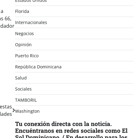
Estados Unidos
 a
Florida
s 66,
Internacionales
 dador
Negocios
Opinión
Puerto Rico
República Dominicana
Salud
Sociales
TAMBORIL
iestas
Washington
dades
Tu conexión directa con la noticia.
Encuéntranos en redes sociales como El
Sol Dominicano. ( En desarrollo para los