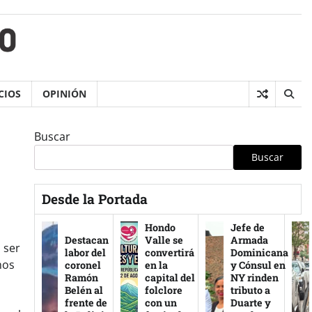
CIOS
OPINIÓN
Buscar
Buscar
Desde la Portada
Hondo
Jefe de
Destacan
Valle se
Armada
 ser
labor del
convertirá
Dominicana
nos
coronel
en la
y Cónsul en
Ramón
capital del
NY rinden
Belén al
folclore
tributo a
frente de
con un
Duarte y