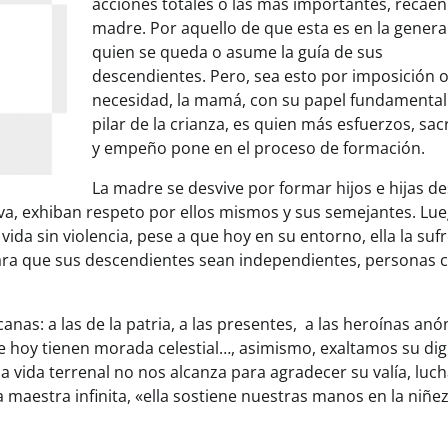
acciones totales o las más importantes, recaen
madre. Por aquello de que esta es en la genera
quien se queda o asume la guía de sus
descendientes. Pero, sea esto por imposición 
necesidad, la mamá, con su papel fundamental:
pilar de la crianza, es quien más esfuerzos, sacr
y empeño pone en el proceso de formación.
La madre se desvive por formar hijos e hijas de
a, exhiban respeto por ellos mismos y sus semejantes. Lu
da sin violencia, pese a que hoy en su entorno, ella la sufr
 para que sus descendientes sean independientes, personas 
nas: a las de la patria, a las presentes, a las heroínas an
que hoy tienen morada celestial…, asimismo, exaltamos su di
la vida terrenal no nos alcanza para agradecer su valía, luc
 maestra infinita, «ella sostiene nuestras manos en la niñez