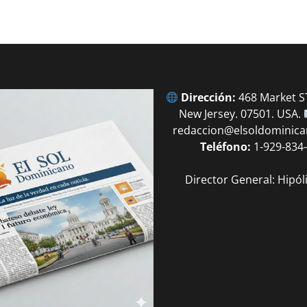
Dirección:
468 Market ST
New Jersey. 07501. USA.
redaccion@elsoldominic
Teléfono:
1-929-834
Director General: Hipól