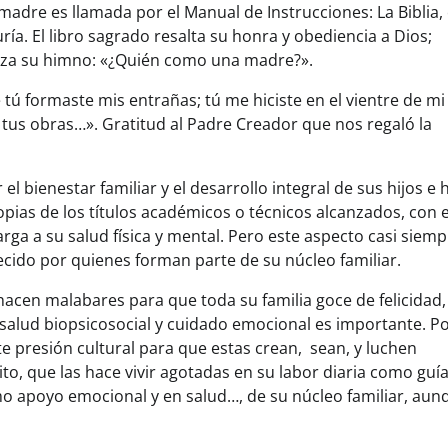
madre es llamada por el Manual de Instrucciones: La Biblia, 
ría. El libro sagrado resalta su honra y obediencia a Dios;
reza su himno: «¿Quién como una madre?».
 tú formaste mis entrañas; tú me hiciste en el vientre de mi
tus obras…». Gratitud al Padre Creador que nos regaló la
 bienestar familiar y el desarrollo integral de sus hijos e h
opias de los títulos académicos o técnicos alcanzados, con e
a a su salud física y mental. Pero este aspecto casi siemp
cido por quienes forman parte de su núcleo familiar.
acen malabares para que toda su familia goce de felicidad,
u salud biopsicosocial y cuidado emocional es importante. P
 presión cultural para que estas crean, sean, y luchen
, que las hace vivir agotadas en su labor diaria como guí
omo apoyo emocional y en salud…, de su núcleo familiar, aun