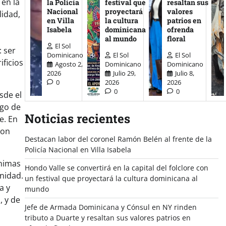
 en la
la Policía
festival que
resaltan sus
Nacional
proyectará
valores
lidad,
en Villa
la cultura
patrios en
Isabela
dominicana
ofrenda
o
al mundo
floral
El Sol
 ser
Dominicano
El Sol
El Sol
ificios
Agosto 2,
Dominicano
Dominicano
2026
Julio 29,
Julio 8,
0
2026
2026
0
0
sde el
ego de
Noticias recientes
e. En
con
Destacan labor del coronel Ramón Belén al frente de la
Policía Nacional en Villa Isabela
ónimas
Hondo Valle se convertirá en la capital del folclore con
gnidad.
un festival que proyectará la cultura dominicana al
ha y
mundo
, y de
Jefe de Armada Dominicana y Cónsul en NY rinden
tributo a Duarte y resaltan sus valores patrios en