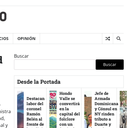
CIOS
OPINIÓN
Buscar
d
Buscar
Desde la Portada
Hondo
Jefe de
Destacan
Valle se
Armada
labor del
convertirá
Dominicana
o
coronel
en la
y Cónsul en
istra
Ramón
capital del
NY rinden
nd,
Belén al
folclore
tributo a
frente de
con un
Duarte y
al y