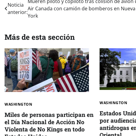
Navegación
Mueren piloto y copiloto tras colisión de avión
Noticia
Air Canada con camión de bomberos en Nueva
de
anterior:
York
entradas
Más de esta sección
WASHINGTON
WASHINGTON
Estados Unido
Miles de personas participan en
por audienci
el Día Nacional de Acción No
antidrogas en
Violenta de No Kings en todo
Oriental