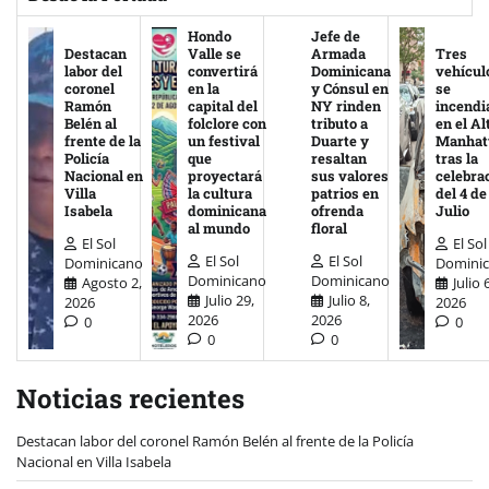
Hondo
Jefe de
Destacan
Valle se
Armada
Tres
labor del
convertirá
Dominicana
vehícul
coronel
en la
y Cónsul en
se
Ramón
capital del
NY rinden
incendi
Belén al
folclore con
tributo a
en el Al
frente de la
un festival
Duarte y
Manhat
Policía
que
resaltan
tras la
Nacional en
proyectará
sus valores
celebra
Villa
la cultura
patrios en
del 4 de
Isabela
dominicana
ofrenda
Julio
al mundo
floral
El Sol
El Sol
El Sol
El Sol
Dominicano
Domini
Dominicano
Dominicano
Agosto 2,
Julio 
Julio 29,
Julio 8,
2026
2026
2026
2026
0
0
0
0
Noticias recientes
Destacan labor del coronel Ramón Belén al frente de la Policía
Nacional en Villa Isabela