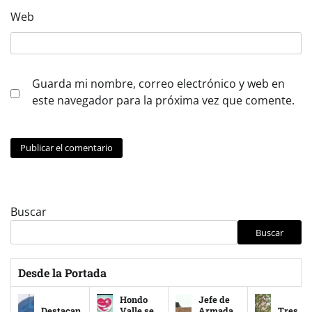
Web
Guarda mi nombre, correo electrónico y web en
este navegador para la próxima vez que comente.
Buscar
Buscar
Desde la Portada
Hondo
Jefe de
Destacan
Valle se
Armada
Tres