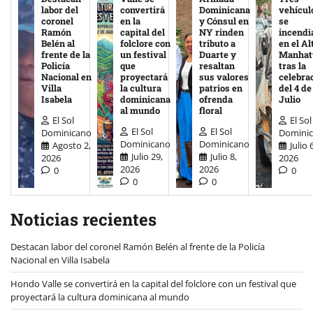
labor del
convertirá
Dominicana
vehícul
coronel
en la
y Cónsul en
se
Ramón
capital del
NY rinden
incendi
Belén al
folclore con
tributo a
en el Al
frente de la
un festival
Duarte y
Manhat
Policía
que
resaltan
tras la
Nacional en
proyectará
sus valores
celebra
Villa
la cultura
patrios en
del 4 de
Isabela
dominicana
ofrenda
Julio
al mundo
floral
El Sol
El Sol
El Sol
El Sol
Dominicano
Domini
Dominicano
Dominicano
Agosto 2,
Julio 
Julio 29,
Julio 8,
2026
2026
2026
2026
0
0
0
0
Noticias recientes
Destacan labor del coronel Ramón Belén al frente de la Policía
Nacional en Villa Isabela
Hondo Valle se convertirá en la capital del folclore con un festival que
proyectará la cultura dominicana al mundo